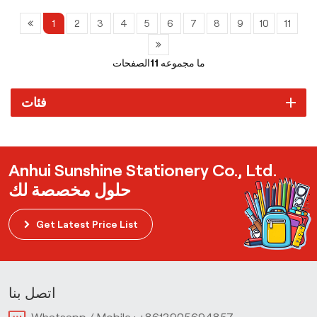
1
2
3
4
5
6
7
8
9
10
11
ما مجموعه
11
الصفحات
فئات
Anhui Sunshine Stationery Co., Ltd.
حلول مخصصة لك
Get Latest Price List
اتصل بنا