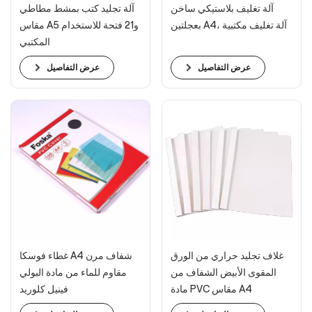
آلة تغليف بلاستيكي ساخن
آلة تجليد كتب بمشط مطاطي
بعجلتين A4، آلة تغليف مكتبية
مقاس A5 و21 فتحة للاستخدام
المكتبي
عرض التفاصيل
عرض التفاصيل
غلاف تجليد حراري من الورق
غطاء فوسكا A4 شفاف مرن
المقوى الأبيض الشفاف من
مقاوم للماء من مادة البولي
مادة PVC مقاس A4
فينيل كلوريد