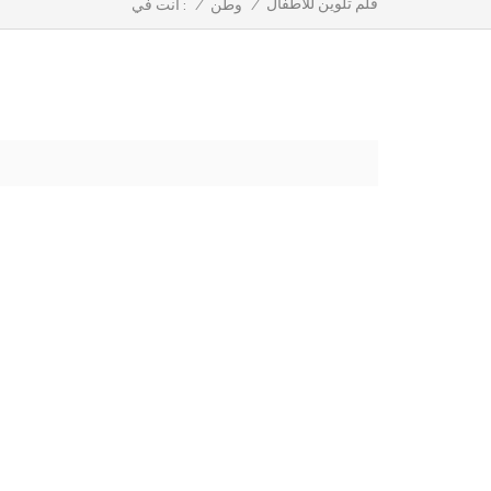
قلم تلوين للأطفال
/
وطن
/
أنت في :