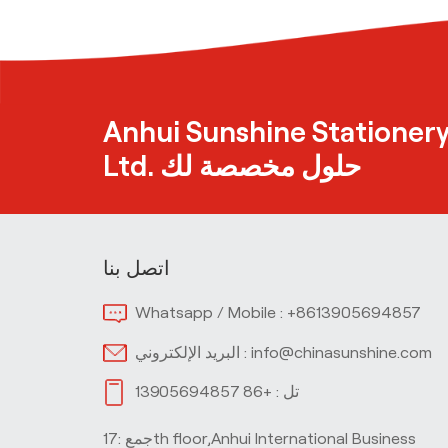
إزميل تلميح غير سامة
Highlighters للمدرسة
تصميم بسيط ثلاثة ألوان
Anhui Sunshine Stationery
قلم حبر جاف لمدرسة
Ltd. حلول مخصصة لك
المكتب
اتصل بنا
Whatsapp / Mobile :
+8613905694857
info@chinasunshine.com
البريد الإلكتروني :
تل :
+86 13905694857
جمع :17th floor,Anhui International Business