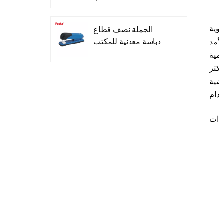
قوية
الجملة نصف قطاع
دباسة معدنية للمكتب
ية
ثر
ضية
إزميل تلميح غير سامة
Highlighters للمدرسة
تصميم بسيط ثلاثة ألوان
قلم حبر جاف لمدرسة
المكتب