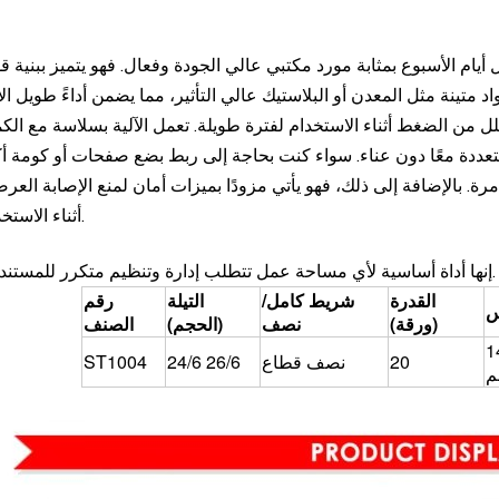
 التي تعمل على مدار 24 ساعة طوال أيام الأسبوع بمثابة مورد مكتبي عالي الجودة وفعال. فهو يتميز ببنية 
 من الضغط أثناء الاستخدام لفترة طويلة. تعمل الآلية بسلاسة مع الكم
عددة معًا دون عناء. سواء كنت بحاجة إلى ربط بضع صفحات أو كومة أك
رة. بالإضافة إلى ذلك، فهو يأتي مزودًا بميزات أمان لمنع الإصابة العر
أثناء الاستخدام.
إنها أداة أساسية لأي مساحة عمل تتطلب إدارة وتنظيم متكرر للمستندات.
القدرة
شريط كامل/
التيلة
رقم
س
(ورقة)
نصف
(الحجم)
الصنف
1
20
نصف قطاع
24/6 26/6
ST1004