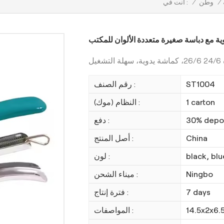
/
وطن
/
أنت في :
ية مع دباسة صغيرة متعددة الألوان للمكتب
ST1004
رقم الصنف :
1 carton
النظام (موك) :
30% depos
دفع :
China
أصل المنتج :
black, blu
لون :
Ningbo
ميناء الشحن :
7 days
فترة إنتاج :
14.5x2x6.
المواصفات :