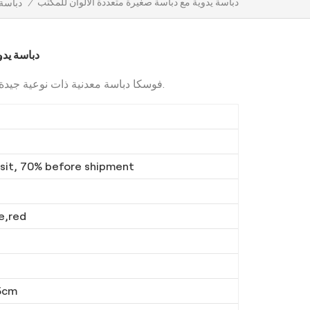
دباسة يدوية مع دباسة صغيرة متعددة الألوان للمكتب
/
دباسة
دباسة يدو
فوسكا دباسة معدنية ذات نوعية جيدة 24/6 26/6، كماشة يدوية، سهلة التشغيل.
it, 70% before shipment
e,red
5cm