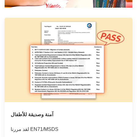
آمنة وصديقة للأطفال
لقد مررنا EN71/MSDS