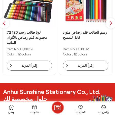
رسم الطالب قلم رصاص ملون
72 120 لونا طالب رسم
قابل للمسح
مجموعة قلم رصاص بالألوان
المائية
Item No: CQ8012L
Item No: CQ8012L
Color : 12 colors
Color : 12 colors
إقرأ المزيد
إقرأ المزيد
Anhui Sunshine Stationery Co., Ltd.
حلول مخصصة لك
Get Latest Price List
واتس اب
اتصل بنا
منتجات
وطن