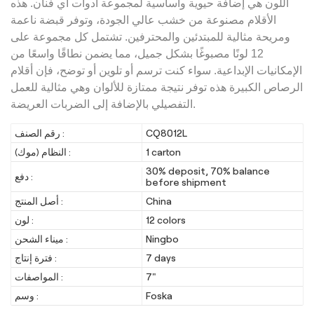
اللون هي إضافة حيوية وأساسية لمجموعة أدوات أي فنان. هذه
الأقلام مصنوعة من خشب عالي الجودة، وتوفر قبضة ناعمة
ومريحة مثالية للمبتدئين والمحترفين. تشتمل كل مجموعة على
12 لونًا مصبوغًا بشكل جميل، مما يضمن نطاقًا واسعًا من
الإمكانيات الإبداعية. سواء كنت ترسم أو تلوين أو توضح، فإن أقلام
الرصاص الكبيرة هذه توفر نتيجة ممتازة للألوان وهي مثالية للعمل
التفصيلي بالإضافة إلى الضربات العريضة.
CQ8012L
رقم الصنف :
1 carton
النظام (موك) :
30% deposit, 70% balance
دفع :
before shipment
China
أصل المنتج :
12 colors
لون :
Ningbo
ميناء الشحن :
7 days
فترة إنتاج :
7"
المواصفات :
Foska
وسم :