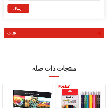
إرسال
فئات
منتجات ذات صله