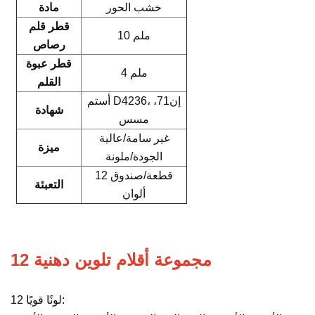
خشب الحور
مادة
قطر قلم
10 ملم
رصاص
قطر عبوة
4 ملم
القلم
أستم D4236، إن71،
شهادة
مسس
غير سامة/عالية
ميزة
الجودة/ملونة
12 قطعة/صندوق
التعبئة
ألوان
12 مجموعة أقلام تلوين دهنية
12 لونًا قويًا: