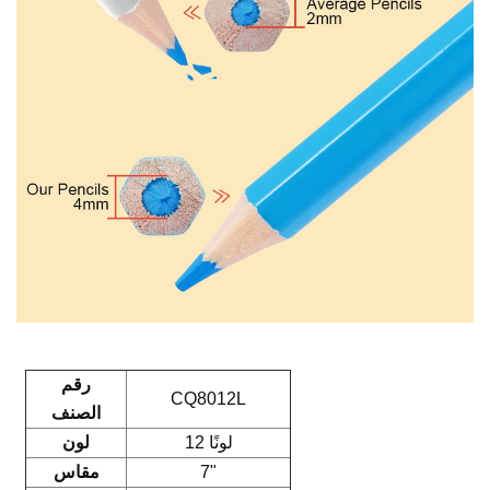
رقم
CQ8012L
الصنف
12 لونًا
لون
7"
مقاس