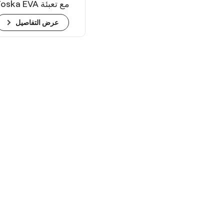
Foska EVA مع تعبئ
أكياس OPP الفردية
عرض التفاصيل