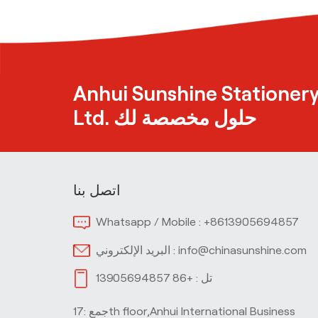
إزميل تلميح غير سامة
Highlighters للمدرسة
تصميم بسيط ثلاثة ألوان
Anhui Sunshine Stationery
قلم حبر جاف لمدرسة
Ltd. حلول مخصصة لك
المكتب
اتصل بنا
Whatsapp / Mobile :
+8613905694857
info@chinasunshine.com
البريد الإلكتروني :
تل :
+86 13905694857
جمع :17th floor,Anhui International Business