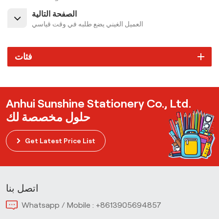
الصفحة التالية
العميل الغيني يضع طلبه في وقت قياسي
فئات
Anhui Sunshine Stationery Co., Ltd.
حلول مخصصة لك
Get Latest Price List
اتصل بنا
Whatsapp / Mobile :
+8613905694857