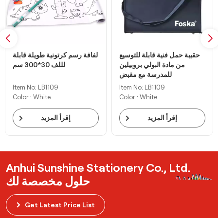
حقيبة حمل فنية قابلة للتوسيع
لفافة رسم كرتونية طويلة قابلة
من مادة البولي بروبيلين
لللف 30*300 سم
للمدرسة مع مقبض
Item No: LB1109
Item No: LB1109
Color : White
Color : White
إقرأ المزيد
إقرأ المزيد
Anhui Sunshine Stationery Co., Ltd.
حلول مخصصة لك
Get Latest Price List