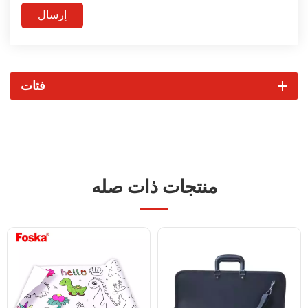
إرسال
فئات
منتجات ذات صله