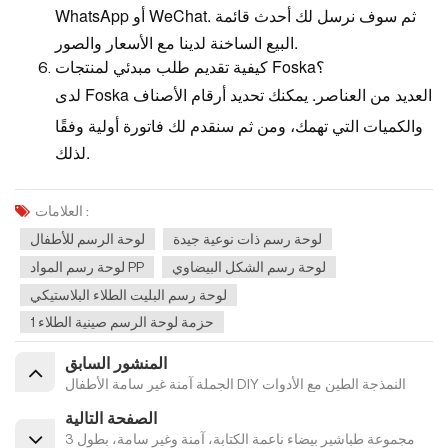
WhatsApp أو WeChat. ثم سوف نرسل لك أحدث قائمة
البيع الساخنة لدينا مع الأسعار والصور.
كيفية تقديم طلب مبدئي لمنتجات Foska؟
لدى Foska العديد من العناصر. يمكنك تحديد أرقام الأصناف
والكميات التي تهمك، ومن ثم سنقدم لك فاتورة أولية وفقًا
لذلك.
العلامات :
لوحة رسم ذات نوعية جيدة
لوحة الرسم للأطفال
لوحة رسم الشكل البيضاوي
لوحة رسم المواد PP
لوحة رسم البليت الطلاء البلاستيكي
1 حزمة لوحة الرسم صينية الطلاء
المنشور السابق
الجملة آمنة غير سامة الأطفال DIY النمذجة الطين مع الأدوات
الصفحة التالية
مجموعة طباشير بيضاء ناعمة الكتابة، آمنة وغير سامة، بطول 3