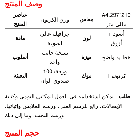
وصف المنتج
A4:297*210
عناصر
مقاس
ورق الكربون
مللي متر
المنتج
أسود +
جرافيك عالي
لون
مادة
أزرق
الجودة
نسخة جانب
خط يد واضح
ميزة
أسلوب
واحد
100 ورقة/
1 كرتونة
موك
التعبئة
صندوق ألوان
: يمكن استخدامه في العمل المكتبي اليومي وكتابة
طلب
الإيصالات، رائع للرسم الفني، ورسم الملابس وإثباتها،
ورسم النحت، وما إلى ذلك
حجم المنتج