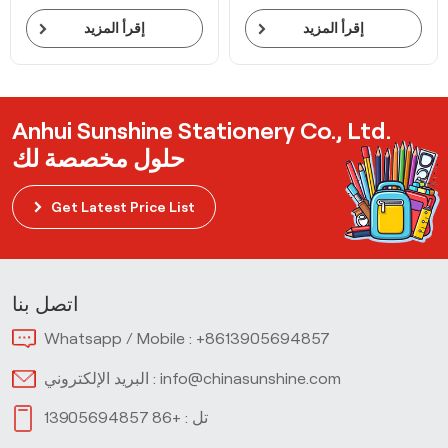
إقرأ المزيد
إقرأ المزيد
Anhui Sunshine Stationery Co., Ltd.
حلول مخصصة لك
Get Latest Price List
اتصل بنا
Whatsapp / Mobile :
+8613905694857
info@chinasunshine.com
البريد الإلكتروني :
تل :
+86 13905694857