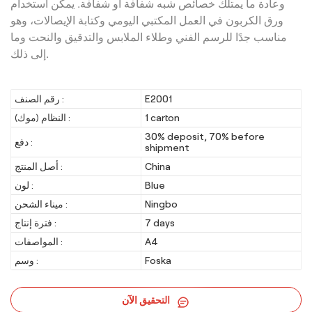
وعادة ما يمتلك خصائص شبه شفافة أو شفافة. يمكن استخدام
ورق الكربون في العمل المكتبي اليومي وكتابة الإيصالات، وهو
مناسب جدًا للرسم الفني وطلاء الملابس والتدقيق والنحت وما
إلى ذلك.
E2001
رقم الصنف :
1 carton
النظام (موك) :
30% deposit, 70% before
دفع :
shipment
China
أصل المنتج :
Blue
لون :
Ningbo
ميناء الشحن :
7 days
فترة إنتاج :
A4
المواصفات :
Foska
وسم :
التحقيق الآن