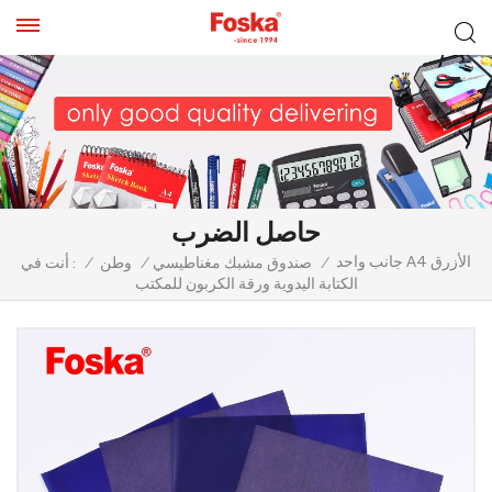
حاصل الضرب
جانب واحد A4 الأزرق
/
صندوق مشبك مغناطيسي
/
وطن
/
أنت في :
الكتابة اليدوية ورقة الكربون للمكتب