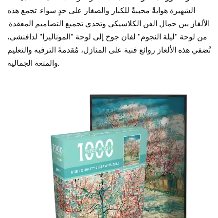
الشهيرة هوايةً محببةً للكبار والصغار على حدٍ سواء. تجمع هذه
الألغاز بين جمال الفن الكلاسيكي وتحدي تجميع التصاميم المعقدة.
من لوحة "ليلة النجوم" لفان جوخ إلى لوحة "الموناليزا" لدافنشي،
تُضفي هذه الألغاز روائع فنية على المنازل، مُقدمةً الترفيه والتعليم
والمتعة الجمالية.