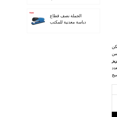
الجملة نصف قطاع
دباسة معدنية للمكتب
إزميل تلميح غير سامة
كن
Highlighters للمدرسة
من
يز
عدد
تصميم بسيط ثلاثة ألوان
قلم حبر جاف لمدرسة
المكتب