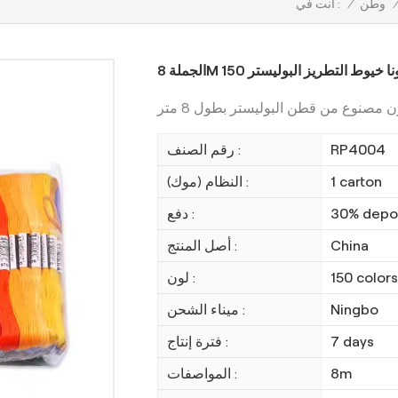
/
وطن
/
أنت في :
جملة 8M 150 لونا خيوط التطريز البوليستر
RP4004
رقم الصنف :
1 carton
النظام (موك) :
30% depos
دفع :
China
أصل المنتج :
150 colors
لون :
Ningbo
ميناء الشحن :
7 days
فترة إنتاج :
8m
المواصفات :