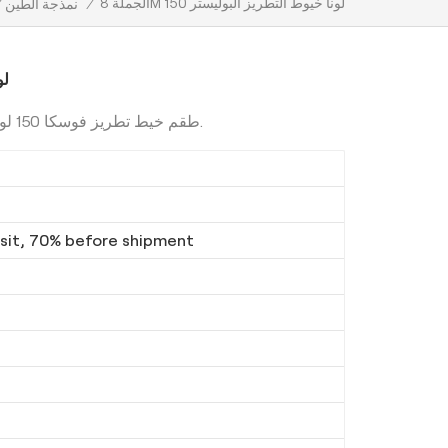
الجملة 8M 150 لونا خيوط التطريز البوليستر
/
نمذجة الطين
ال
طقم خيط تطريز فوسكا 150 لون مصنوع من قطن البوليستر بطول 8 متر.
it, 70% before shipment