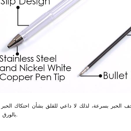
3) إن رأس قلم ال
بالورق.