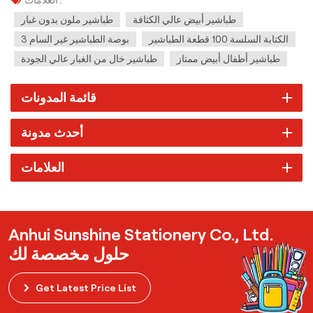
العلامات :
طباشير أبيض عالي الكثافة
طباشير ملون بدون غبار
الكتابة السلسة 100 قطعة الطباشير
3 بوصة الطباشير غير السام
طباشير أطفال أبيض ممتاز
طباشير خال من الغبار عالي الجودة
قائمة المدونات
أحدث مدونة
العلامات
Anhui Sunshine Stationery Co., Ltd.
حلول مخصصة لك
Get Latest Price List