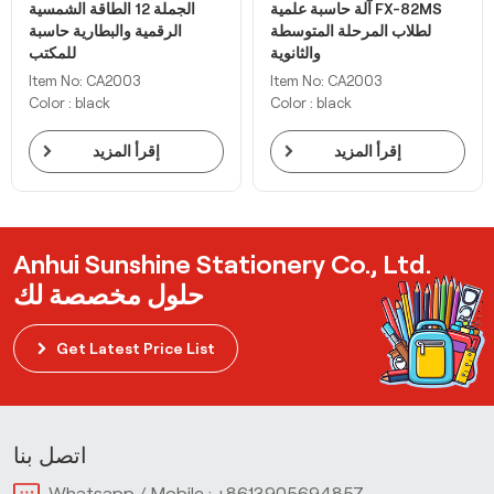
آلة حاسبة علمية FX-82MS
الجملة 12 الطاقة الشمسية
لطلاب المرحلة المتوسطة
الرقمية والبطارية حاسبة
والثانوية
للمكتب
Item No: CA2003
Item No: CA2003
Color : black
Color : black
إقرأ المزيد
إقرأ المزيد
Anhui Sunshine Stationery Co., Ltd.
حلول مخصصة لك
Get Latest Price List
اتصل بنا
Whatsapp / Mobile :
+8613905694857