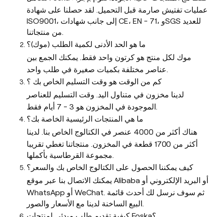
عمليات تفتيش صارمة قبل التحميل. لقد حصلنا على شهادة
ISO9001، إلى جانب شهادات CE، EN - 71، وSGS للعديد
من منتجاتنا.
ما هو الحد الأدنى لكمية الطلب (موك)؟
موك لكل منتج هو كرتون واحد فقط. يمكنك الجمع بين
عناصر مختلفة بكميات صغيرة في طلب واحد.
كم من الوقت هو وقت التسليم الخاص بك ؟
لدينا مخزون في متناول اليد. وقت التسليم للعناصر
الموجودة في المخزون هو 3 - 7 أيام فقط.
ما هي المنتجات الرئيسية الخاصة بك؟
هناك أكثر من 4000 عنصر في الكتالوج الخاص بنا. لدينا
أكثر من 1700 قطعة في المخزون. منتجاتنا تغطي تقريبا
مجموعة القرطاسية بأكملها.
كيف يمكننا الحصول على الكتالوج الخاص بك والسعر؟
يمكنك الاتصال بنا عبر موقع Alibaba أو البريد الإلكتروني أو
WhatsApp أو WeChat. ثم سوف نرسل لك أحدث قائمة
البيع الساخنة لدينا مع الأسعار والصور.
كيفية تقديم طلب مبدئي لمنتجات Foska؟