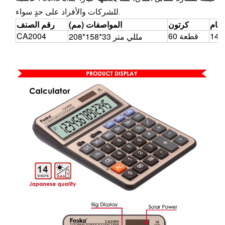
للشركات والأفراد على حدٍ سواء.
رقام
كرتون
المواصفات (مم)
رقم الصنف
14
60 قطعة
CA2004
208*158*33 مللي متر