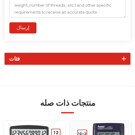
إرسال
فئات
منتجات ذات صله