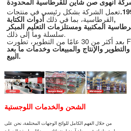
كة انهوى صن شاين للقرطاسية المحدودة
تعمل الشركة بشكل رئيسي في منتجات
19
القرطاسية، بما في ذلك
أدوات الكتابة,
رطاسية المكتبية ومستلزمات التعليم المبكر
سلسلة وما إلى ذلك.
بعد أكثر من 30 عامًا من التطوير، تطورت Foska لتصبح مؤسسة
التطوير والإنتاج والمبيعات وخدمات ما بعد
البيع.
الشحن والخدمات اللوجستية
من خلال الفهم الكامل للوائح الوجهات المختلفة، نحن على
استعداد لتوفير رحلة آمنة لمنتجاتك من خلال طريقة الحماية