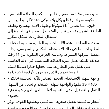
متينة وموثوقة: تم تصميم حاسبة المكتب للطاقة الشمسية
والبطارية من Foska المكونة من 14 رقمًا بهيكل بلاستيكي
قوي، مما يضمن أداءً موثوقًا وطويل الأمد. وتسمح وظيفة
الطاقة الشمسية بالاستخدام المتواصل، مما يلغي الحاجة إلى
استبدال البطاريات بشكل متكرر.
متعددة الوظائف: هذه الآلة الحاسبة العلمية مناسبة لمختلف
التطبيقات، بما في ذلك الاستخدام المكتبي والمدرسي، وذلك
بفضل ميزاتها المتنوعة وشاشة العرض المكونة من 14 رقمًا.
صديقة للبيئة: تعمل ميزة الطاقة الشمسية في الآلة الحاسبة
على تقليل هدر البطارية، مما يجعلها خيارًا صديقًا للبيئة
للمستخدمين الذين يمنحون الأولوية للاستدامة.
واجهة سهلة الاستخدام: الحجم الصغير للآلة الحاسبة (208 ×
158 × 33 ملم) والواجهة سهلة الاستخدام تجعل من السهل
التنقل والتشغيل، حتى بالنسبة لأولئك الذين لديهم خبرة فنية
محدودة.
أسعار تنافسية: بفضل سعرها التنافسي وتغليفها القوي، توفر
حاسبة Foska قيمة ممتازة مقابل المال، مما يجعلها خيارًا جذابًا