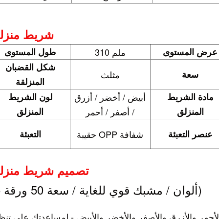
شريط منزل
عرض المستوى
310 ملم
طول المستوى
شكل القضبان
سعة
مثلث
المنزلقة
مادة الشريط
أبيض / أخضر / أزرق
لون الشريط
المنزلق
/ أصفر / أحمر
المنزلق
عنصر التعبئة
حقيبة OPP شفافة
التعبئة
تصميم شريط منزل
(5 ألوان / مشبك قوي للغاية / سعة 50 ورقة)
 - الأحمر والأزرق والأصفر والأخضر والأبيض - لمساعدتك على تنظ