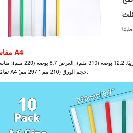
لث
يمًا
مقاس A4
يبلغ طول أغطية تقرير الشريط المنزلق تقريبًا. 12.2 بوصة (310 ملم)، العرض 8.7 بو
حجم الورق (210 مم * 297 مم).
تمامًا لـ A4