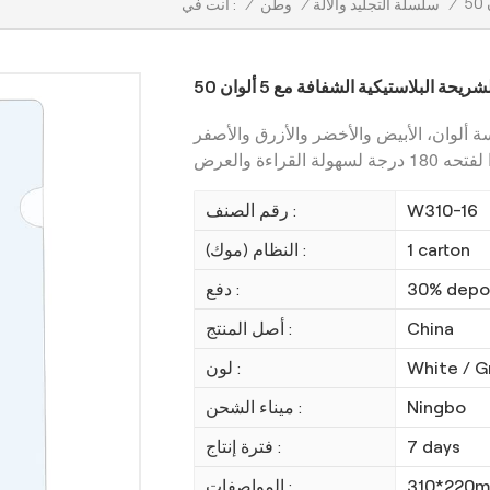
/
سلسلة التجليد والآلة
/
وطن
/
أنت في :
يحة البلاستيكية الشفافة مع 5 ألوان
 ألوان، الأبيض والأخضر والأزرق والأصفر
W310-16
رقم الصنف :
1 carton
النظام (موك) :
30% depos
دفع :
China
أصل المنتج :
White / G
لون :
Ningbo
ميناء الشحن :
7 days
فترة إنتاج :
310*220
المواصفات :