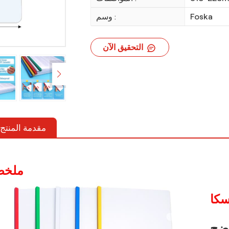
Foska
وسم :
التحقيق الآن
مقدمة المنتج
ملخ
كا
اضح