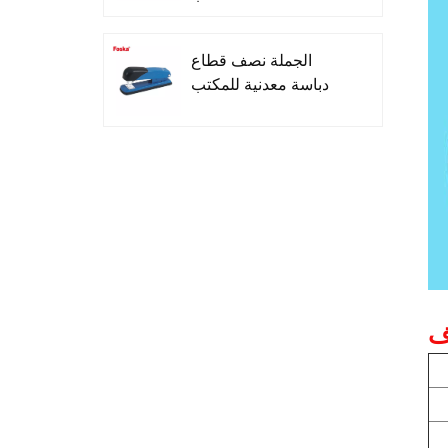
الجملة نصف قطاع
دباسة معدنية للمكتب
إزميل تلميح غير سامة
Highlighters للمدرسة
تصميم بسيط ثلاثة ألوان
قلم حبر جاف لمدرسة
ف
المكتب