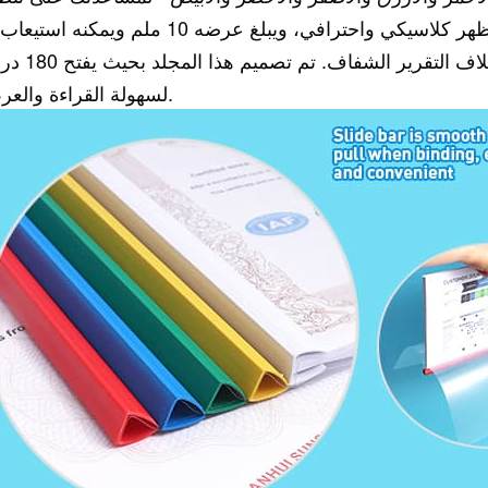
مستنداتك بطريقة أكثر تنظيمًا. تم تصميمه بمظهر كلاسيكي واحترافي، ويبلغ عرضه 10 ملم ويمكنه
يصل إلى 50 ورقة دون أن ينزلق بسهولة من غلاف التقرير 
لسهولة القراءة والعرض.