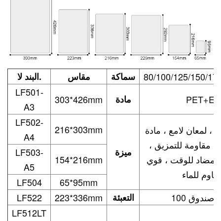
80/100/125/150/17
سماكة
مقاس
البند لا.
LF501-
PET+EV
مادة
303*426mm
A3
LF502-
216*303mm
، لمعان لامع ، مادة
A4
. مقاومة للتمزيق ،
ميزة
LF503-
، مضاد للوقت ، قوي
154*216mm
A5
LF504
65*95mm
بة / صندوق
التعبئة
223*336mm
LF522
LF512LT