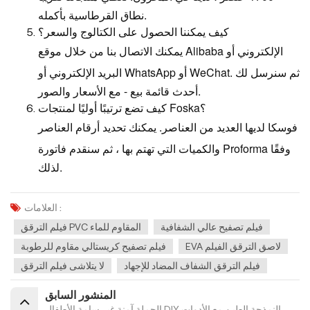
نطاق القرطاسية بأكمله.
كيف يمكننا الحصول على الكتالوج والسعر؟
يمكنك الاتصال بنا من خلال موقع Alibaba الإلكتروني أو
البريد الإلكتروني أو WhatsApp أو WeChat. ثم سنرسل لك
أحدث قائمة بيع - مع الأسعار والصور.
كيف تضع ترتيبًا أوليًا لمنتجات Foska؟
فوسكا لديها العديد من العناصر. يمكنك تحديد أرقام العناصر
والكميات التي تهتم بها ، ثم سنقدم فاتورة Proforma وفقًا
لذلك.
العلامات :
فيلم تصفيح عالي الشفافية
فيلم الترقق PVC المقاوم للماء
EVA لاصق الترقق الفيلم
فيلم تصفيح كريستالي مقاوم للرطوبة
فيلم الترقق الشفاف المضاد للإجهاد
لا يتلاشى فيلم الترقق
المنشور السابق
الجملة آمنة غير سامة الأطفال DIY النمذجة الطين مع الأدوات