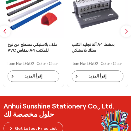
آلة تجليد الكتب A4 بمشط
ملف بلاستيكي مسطح من نوع
سلك بلاستيكي
PVC بمقاس A4 للمكتب
Item No: LF502
Color : Clear
Item No: LF502
Color : Clear
إقرأ المزيد
إقرأ المزيد
Anhui Sunshine Stationery Co., Ltd.
حلول مخصصة لك
Get Latest Price List