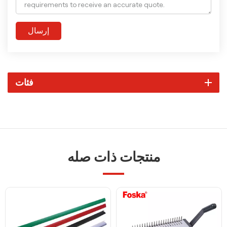
إرسال
فئات
منتجات ذات صله