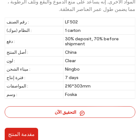
المواد الأخرى. إنه يساعد على منع الدموع والبقع وتلف الرطوبة ،
مما يضمن طول عمر العناصر المغلقة.
LF502
رقم الصنف :
1 carton
النظام (موك) :
30% deposit, 70% before
دفع :
shipment
China
أصل المنتج :
Clear
لون :
Ningbo
ميناء الشحن :
7 days
فترة إنتاج :
216*303mm
المواصفات :
Foska
وسم :
التحقيق الآن
مقدمة المنتج