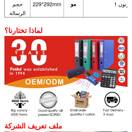
1 كرتون
مو
229*292mm
حجم
الرسالة
لماذا تختارنا؟
ملف تعريف الشركة